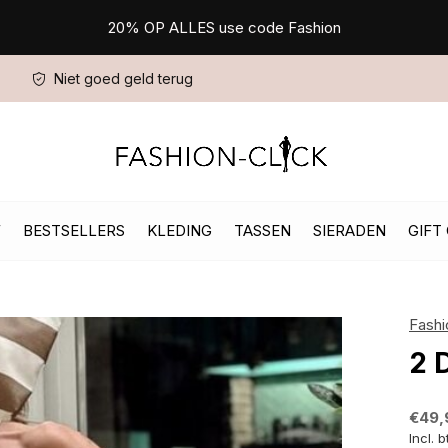
20% OP ALLES use code Fashion
Niet goed geld terug
W
BESTSELLERS
KLEDING
TASSEN
SIERADEN
GIFT
Fashi
2 
€49,
Incl. 