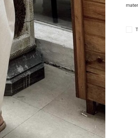
mater
T