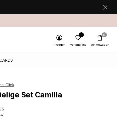
0
0
inloggen
verlanglijst
winkelwagen
 CARDS
on-Click
Delige Set Camilla
95
btw