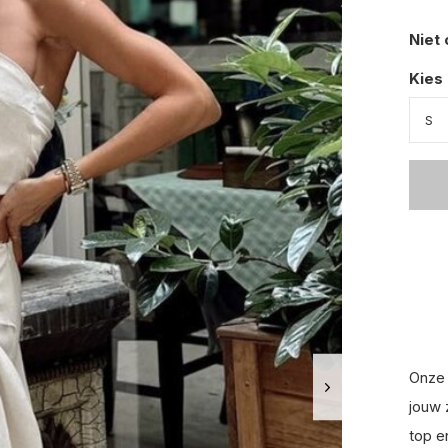
Niet
Kies
Onze 
jouw 
top e