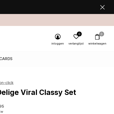
0
0
inloggen
verlanglijst
winkelwagen
 CARDS
on-click
Delige Viral Classy Set
95
btw