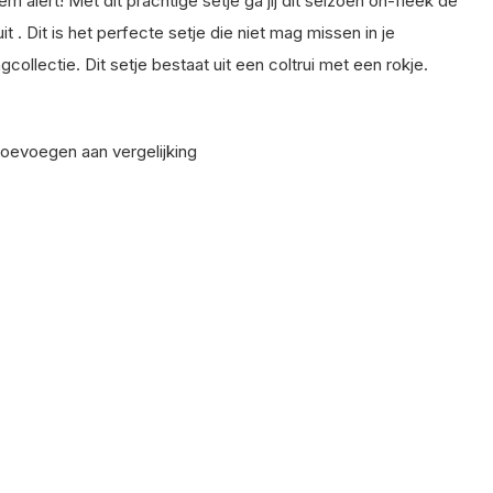
em alert! Met dit prachtige setje ga jij dit seizoen on-fleek de
it . Dit is het perfecte setje die niet mag missen in je
gcollectie. Dit setje bestaat uit een coltrui met een rokje.
oevoegen aan vergelijking