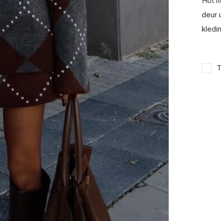
Hot it
deur u
kledin
T