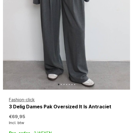
Fashion-click
3 Delig Dames Pak Oversized It Is Antraciet
€69,95
Incl. btw