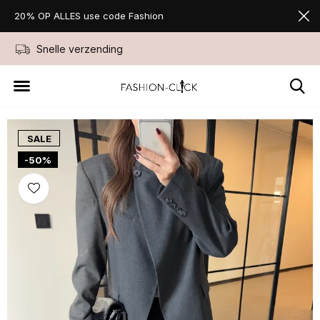
20% OP ALLES use code Fashion
Snelle verzending
Niet goed geld ter
SALE
-50%