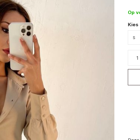
Op v
Kies