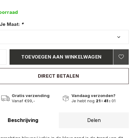
oorraad
 Je Maat:
*
TOEVOEGEN AAN WINKELWAGEN
DIRECT BETALEN
Gratis verzending
Vandaag verzonden?
Vanaf €99,-
Je hebt nog
21 : 41 :
00
Beschrijving
Delen