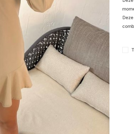
Deze 
mome
Deze 
combi
T