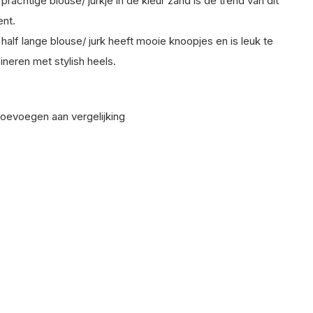
prachtige blouse/ jurkje in de kleur zand is de trend van dit
nt.
half lange blouse/ jurk heeft mooie knoopjes en is leuk te
neren met stylish heels.
oevoegen aan vergelijking