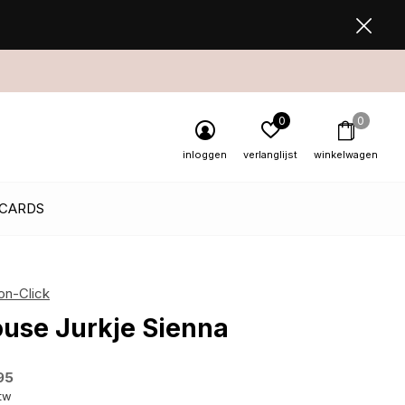
0
0
inloggen
verlanglijst
winkelwagen
 CARDS
on-Click
ouse Jurkje Sienna
95
btw