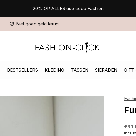
20% OP ALLES use code Fashion
Niet goed geld terug
W
BESTSELLERS
KLEDING
TASSEN
SIERADEN
GIFT
Fashi
Fu
€89,
Incl. 