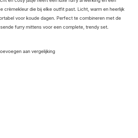
acht en cosy jasje heeft een luxe furry afwerking en een
ze crèmekleur die bij elke outfit past. Licht, warm en heerlijk
rtabel voor koude dagen. Perfect te combineren met de
ssende furry mittens voor een complete, trendy set.
oevoegen aan vergelijking