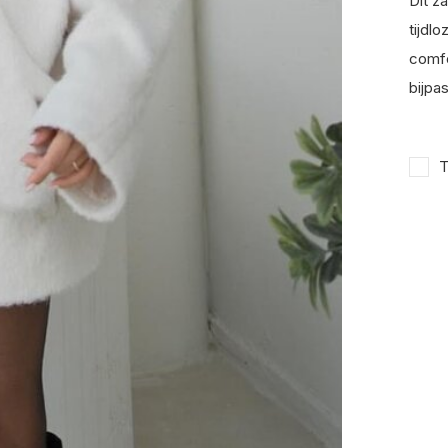
Dit z
tijdlo
comfo
bijpa
T