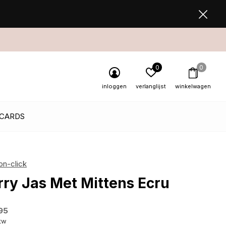
0
0
inloggen
verlanglijst
winkelwagen
 CARDS
on-click
rry Jas Met Mittens Ecru
95
btw