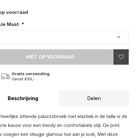
 op voorraad
 Je Maat:
*
NIET OP VOORRAAD
Gratis verzending
Vanaf €99,-
Beschrijving
Delen
heerlijke zittende palazzobroek met elastiek in de taille is de
cte keuze voor een trendy en comfortabele stijl. De print
ls voegen een vleugje glamour toe aan je look, Met deze