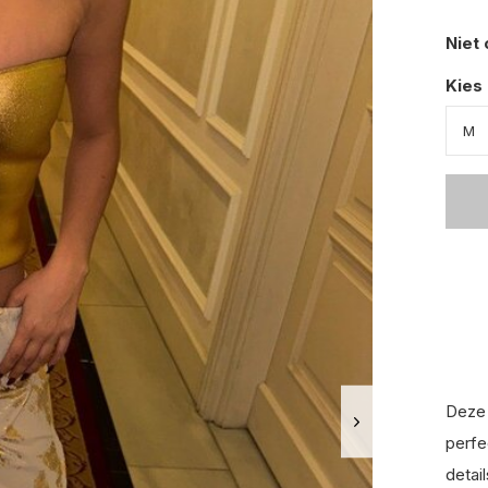
Niet
Kies
Deze 
perfe
detai