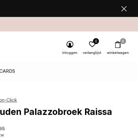
0
0
inloggen
verlanglijst
winkelwagen
 CARDS
on-Click
uden Palazzobroek Raissa
95
btw