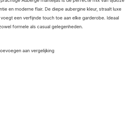
prachtige Auberge manteljas is de perfecte mix van tijdloze
ntie en moderne flair. De diepe aubergine kleur, straalt luxe
n voegt een verfijnde touch toe aan elke garderobe. Ideaal
zowel formele als casual gelegenheden.
oevoegen aan vergelijking