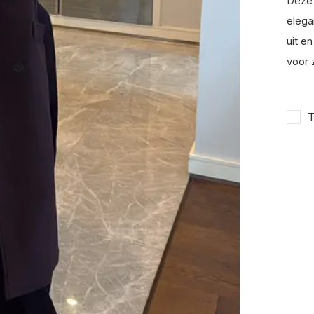
Deze 
elega
uit e
voor 
T