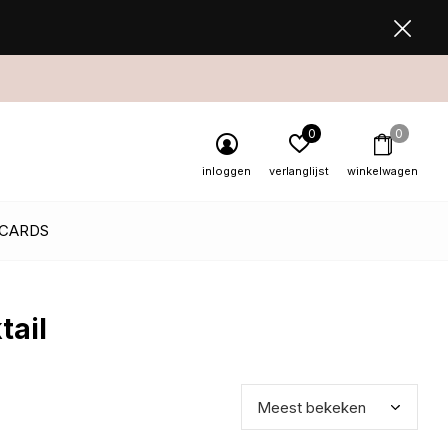
0
0
inloggen
verlanglijst
winkelwagen
 CARDS
tail