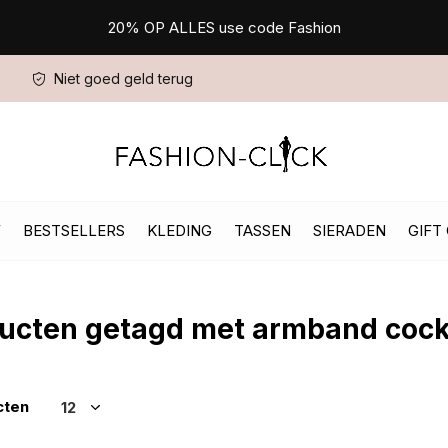
20% OP ALLES use code Fashion
Niet goed geld terug
W
BESTSELLERS
KLEDING
TASSEN
SIERADEN
GIFT
ucten getagd met armband cock
cten