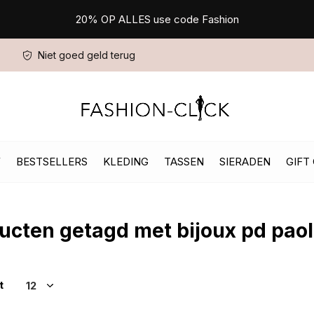
20% OP ALLES use code Fashion
Niet goed geld terug
W
BESTSELLERS
KLEDING
TASSEN
SIERADEN
GIFT
ucten getagd met bijoux pd pao
t