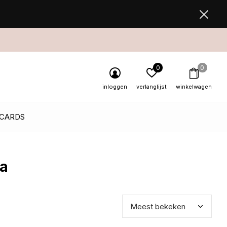
0
0
inloggen
verlanglijst
winkelwagen
 CARDS
la