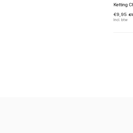
Ketting C
€9,95
€1
Incl. btw