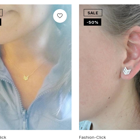
SALE
-50%
lick
Fashion-Click