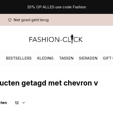
20% OP ALLES use code Fashion
Niet goed geld terug
W
BESTSELLERS
KLEDING
TASSEN
SIERADEN
GIFT
ucten getagd met chevron v
cten