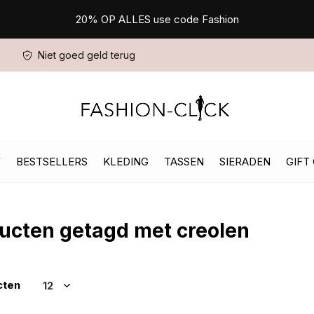
20% OP ALLES use code Fashion
Niet goed geld terug
W
BESTSELLERS
KLEDING
TASSEN
SIERADEN
GIFT
ucten getagd met creolen
cten