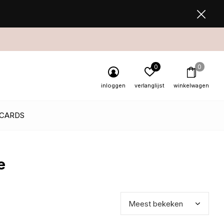
0
0
inloggen
verlanglijst
winkelwagen
 CARDS
e