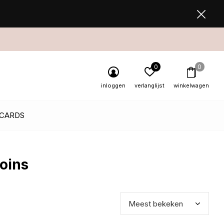
0
0
inloggen
verlanglijst
winkelwagen
 CARDS
oins