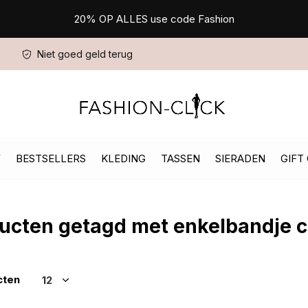
20% OP ALLES use code Fashion
Niet goed geld terug
W
BESTSELLERS
KLEDING
TASSEN
SIERADEN
GIFT
ucten getagd met enkelbandje c
cten