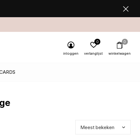
0
0
inloggen
verlanglijst
winkelwagen
 CARDS
oge