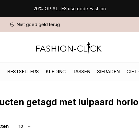
20% OP ALLES use code Fashion
Niet goed geld terug
W
BESTSELLERS
KLEDING
TASSEN
SIERADEN
GIFT
ucten getagd met luipaard horl
cten