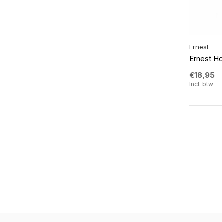
Ernest
Ernest H
€18,95
Incl. btw