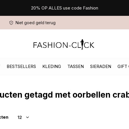
20% OP ALLES use code Fashion
Niet goed geld terug
W
BESTSELLERS
KLEDING
TASSEN
SIERADEN
GIFT
ucten getagd met oorbellen cra
cten