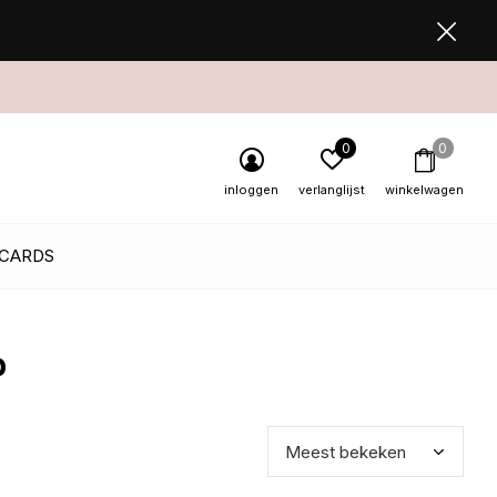
0
0
inloggen
verlanglijst
winkelwagen
 CARDS
b