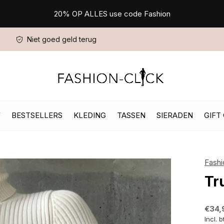
20% OP ALLES use code Fashion
Niet goed geld terug
W
BESTSELLERS
KLEDING
TASSEN
SIERADEN
GIFT
Fashi
Tr
€34,
Incl. 