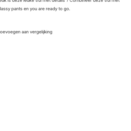
euk is deze leuke trui met details ? Combineer deze trui met
lassy pants en you are ready to go.
oevoegen aan vergelijking