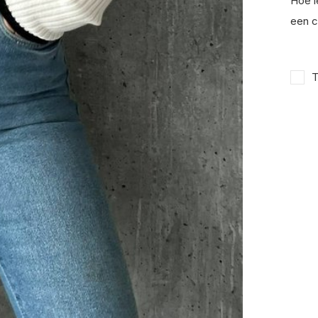
Hoe l
een c
T