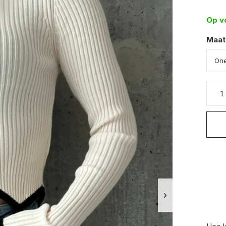
Op v
Maat