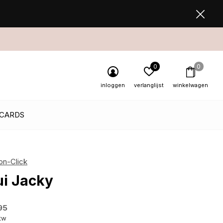
0
0
inloggen
verlanglijst
winkelwagen
 CARDS
on-Click
ui Jacky
95
btw