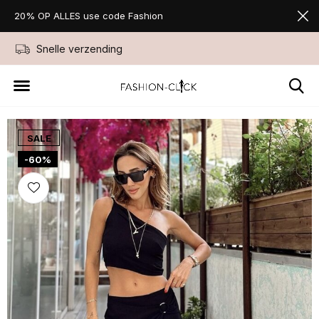
20% OP ALLES use code Fashion
Snelle verzending
Niet goed geld ter
SALE
-60%