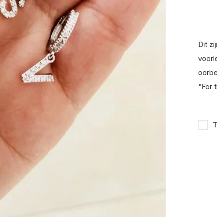
Dit z
voorl
oorbe
"For 
T