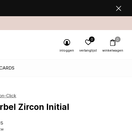
0
0
inloggen
verlanglijst
winkelwagen
 CARDS
on-Click
rbel Zircon Initial
95
btw