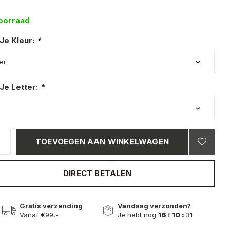
oorraad
 Je Kleur:
*
Je Letter:
*
TOEVOEGEN AAN WINKELWAGEN
DIRECT BETALEN
Gratis verzending
Vandaag verzonden?
Vanaf €99,-
Je hebt nog
16 : 10 :
30