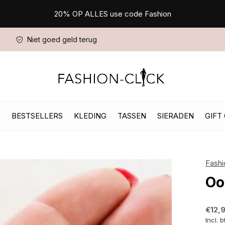
20% OP ALLES use code Fashion
Niet goed geld terug
W
BESTSELLERS
KLEDING
TASSEN
SIERADEN
GIFT
Fashi
Oo
€12,
Incl. 