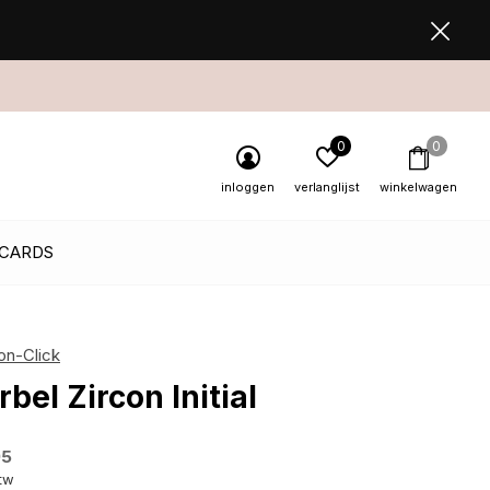
0
0
inloggen
verlanglijst
winkelwagen
 CARDS
on-Click
rbel Zircon Initial
95
btw