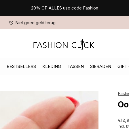
20% OP ALLES use code Fashion
Niet goed geld terug
W
BESTSELLERS
KLEDING
TASSEN
SIERADEN
GIFT
Fashi
Oo
€12,
Incl. 