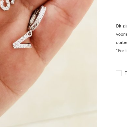
Dit z
voorl
oorbe
"For 
T