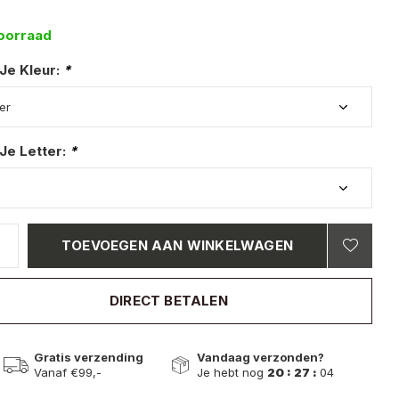
oorraad
 Je Kleur:
*
Je Letter:
*
TOEVOEGEN AAN WINKELWAGEN
DIRECT BETALEN
Gratis verzending
Vandaag verzonden?
Vanaf €99,-
Je hebt nog
20 : 27 :
03