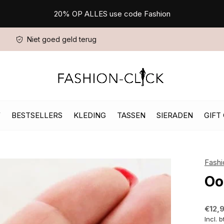
20% OP ALLES use code Fashion
Niet goed geld terug
W
BESTSELLERS
KLEDING
TASSEN
SIERADEN
GIFT
Fashi
Oo
€12,
Incl. 