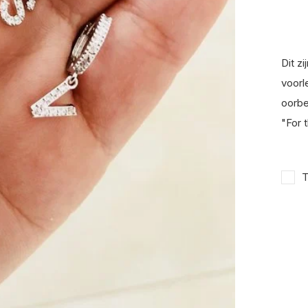
Dit z
voorl
oorbe
"For 
T