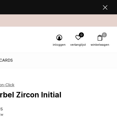
0
0
inloggen
verlanglijst
winkelwagen
 CARDS
on-Click
rbel Zircon Initial
95
btw